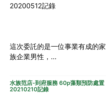
20200512記錄
這次委託的是一位事業有成的家
族企業男性，...
水族范店-到府服務 60p藻類預防處置
20210210記錄