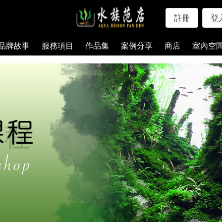
註冊
登
品牌故事
服務項目
作品集
案例分享
商店
室內空