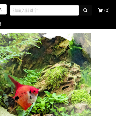
入
(0)
間